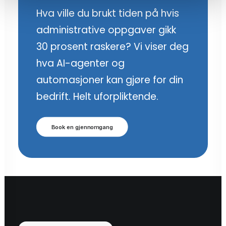
Hva ville du brukt tiden på hvis
administrative oppgaver gikk
30 prosent raskere? Vi viser deg
hva AI-agenter og
automasjoner kan gjøre for din
bedrift. Helt uforpliktende.
Book en gjennomgang