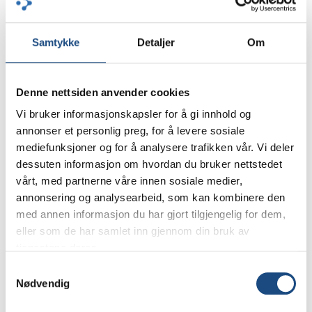
Through innovation, we
create all kinds of snacks with
Samtykke
Detaljer
Om
organic ingredients low in
sugar and unbelievable
Denne nettsiden anvender cookies
Vi bruker informasjonskapsler for å gi innhold og
flavors. Making you crave in
annonser et personlig preg, for å levere sosiale
every sense without the bad
mediefunksjoner og for å analysere trafikken vår. Vi deler
dessuten informasjon om hvordan du bruker nettstedet
conscious.
vårt, med partnerne våre innen sosiale medier,
annonsering og analysearbeid, som kan kombinere den
med annen informasjon du har gjort tilgjengelig for dem,
Leverage agile frameworks to provide a robust
eller som de har samlet inn gjennom din bruk av
synopsis for high level overviews. Iterative approaches
tjenestene deres.
to corporate strategy foster collaborative thinking to
Samtykkevalg
Nødvendig
further the overall value proposition.